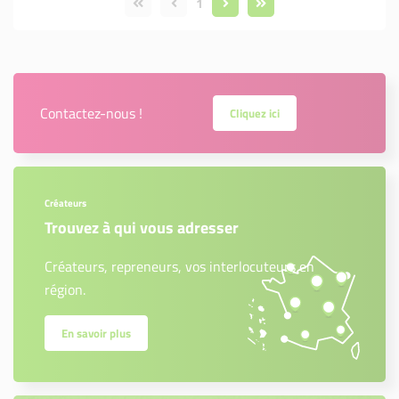
1
Contactez-nous !
Cliquez ici
Créateurs
Trouvez à qui vous adresser
Créateurs, repreneurs, vos interlocuteurs en
région.
En savoir plus