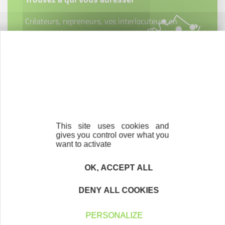
Créateurs, repreneurs, vos interlocuteurs en
région.
En savoir plus
Parrainage
Vous souhaitez aider de jeunes
This site uses cookies and
gives you control over what you
entrepreneurs ?
want to activate
Devenez parrain ou marraine
OK, ACCEPT ALL
DENY ALL COOKIES
PERSONALIZE
Bénévolat