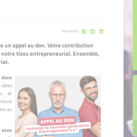
Marseille
Vous rêvez d'entreprendre ? Vi
d'entrepreneuse" !
PARTAGER :
ce un appel au don. Votre contribution
r notre tissu entrepreneurial. Ensemble,
iat.
 dans
idées
r, et
enture
iez au
, vous