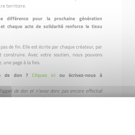
re territoire.
ne différence pour la prochaine génération
t chaque acte de solidarité renforce le tissu
pas de fin. Elle est écrite par chaque créateur, par
t construire. Avec votre soutien, nous pouvons
, une page à la fois.
sse de don ?
Cliquez ici
ou écrivez-nous à
'appel de don et n'avez donc pas encore effectué
le lien ci-dessus pour être contacté par un membre