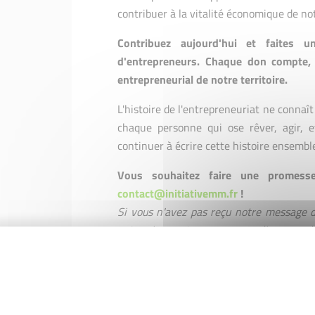
contribuer à la vitalité économique de not
Contribuez aujourd'hui et faites u
d'entrepreneurs. Chaque don compte, e
entrepreneurial de notre territoire.
L'histoire de l'entrepreneuriat ne connaît 
chaque personne qui ose rêver, agir, e
continuer à écrire cette histoire ensemble
Vous souhaitez faire une prome
contact@initiativemm.fr
!
Si vous n'avez pas reçu notre message d
votre virement, vous pouvez cliquer sur 
de l'équipe.
BON A SAVOIR :