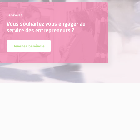
Bénévolat
Vous souhaitez vous engager au
service des entrepreneurs ?
Devenez bénévole