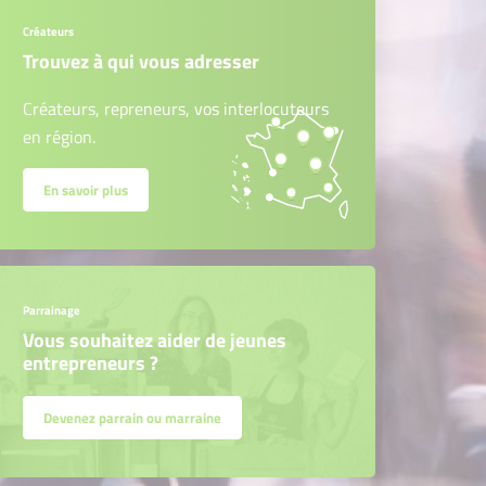
Créateurs
vez-le avec "Vis ma vie
Trouvez à qui vous adresser
Créateurs, repreneurs, vos interlocuteurs
en région.
En savoir plus
Parrainage
Vous souhaitez aider de jeunes
entrepreneurs ?
Devenez parrain ou marraine